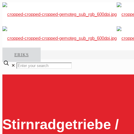
ERIKS
✕
Stirnradgetriebe /