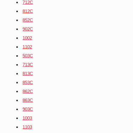
712C
812C
852C
902C
1002
1102
503C
713C
813C
853C
862C
863C
903C
1003
1103