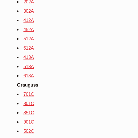
202A
302A
412A
452A
512A
612A
413A
513A
613A
Grauguss
701C
801C
851C
901C
502C