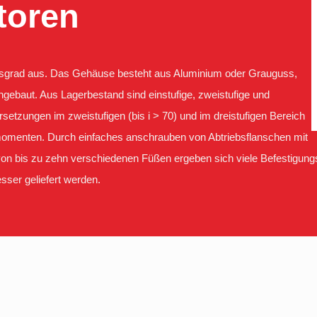
toren
ngsgrad aus. Das Gehäuse besteht aus Aluminium oder Grauguss,
ebaut. Aus Lagerbestand sind einstufige, zweistufige und
rsetzungen im zweistufigen (bis i > 70) und im dreistufigen Bereich
momenten. Durch einfaches anschrauben von Abtriebsflanschen mit
n bis zu zehn verschiedenen Füßen ergeben sich viele Befestigung
ser geliefert werden.