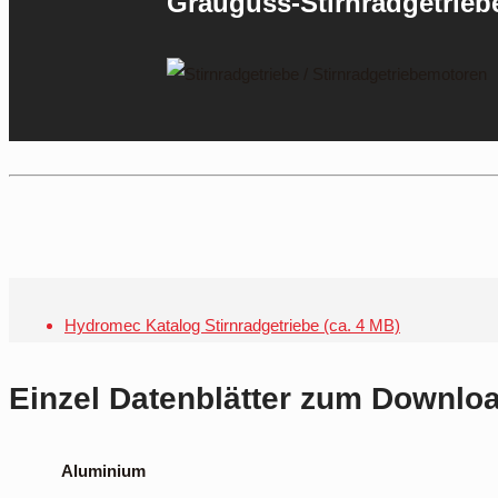
Grauguss-Stirnradgetrieb
Hydromec Katalog Stirnradgetriebe (ca. 4 MB)
Einzel Datenblätter zum Downlo
Aluminium