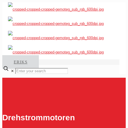
ERIKS
✕
Drehstrommotoren