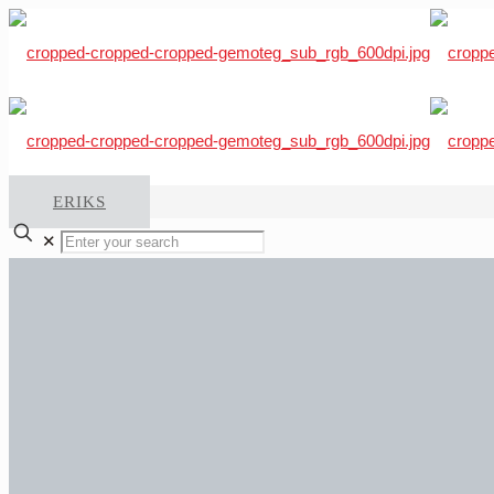
ERIKS
✕